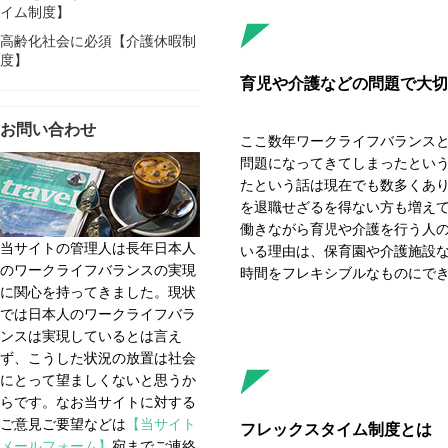
イム制度】
高齢化社会に必須【介護休暇制
度】
育児や介護などの問題で大切
お問い合わせ
ここ数年ワークライフバランス
問題になってきてしまったとい
たという話は現在でも数多くあ
を退職せざるを得ない方も増え
働きながら育児や介護を行う人
当サイトの管理人は長年日本人
いる理由は、保育園や介護施設
のワークライフバランスの実現
時間をフレキシブルなものにで
に関心を持ってきました。現状
では日本人のワークライフバラ
ンスは実現しているとは言え
ず、こうした状況の放置は社会
にとって望ましくないと思うか
らです。なお当サイトに対する
ご意見ご要望などは
【当サイト
フレックスタイム制度とは
メールフォーム】
宛までご連絡